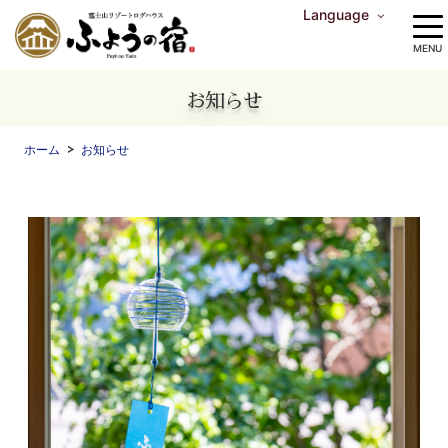
Language
中文（繁体字）
中文（简体字）
English
한국어
MENU
お知らせ
ホーム
お知らせ